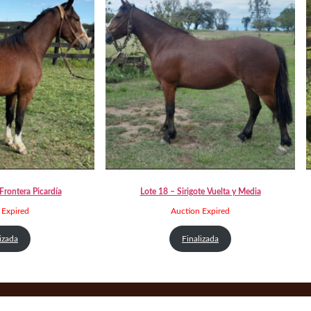
Frontera Picardía
Lote 18 – Sirigote Vuelta y Media
 Expired
Auction Expired
izada
Finalizada