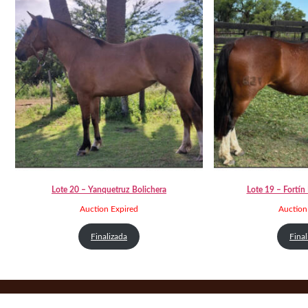
Lote 20 – Yanquetruz Bolichera
Lote 19 – Fortín 
Auction Expired
Auction
Finalizada
Final