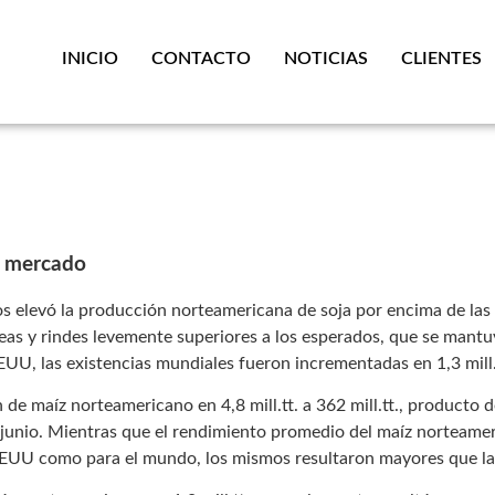
INICIO
CONTACTO
NOTICIAS
CLIENTES
l mercado
s elevó la producción norteamericana de soja por encima de las 
as y rindes levemente superiores a los esperados, que se mantuv
EUU, las existencias mundiales fueron incrementadas en 1,3 mill.
n de maíz norteamericano en 4,8 mill.tt. a 362 mill.tt., producto
 junio. Mientras que el rendimiento promedio del maíz norteame
a EEUU como para el mundo, los mismos resultaron mayores que l