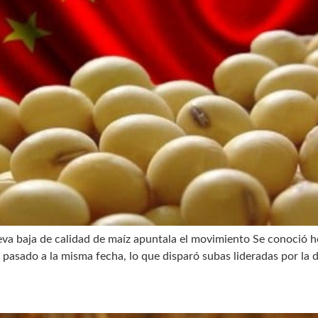
va baja de calidad de maíz apuntala el movimiento Se conoció ho
o pasado a la misma fecha, lo que disparó subas lideradas por la