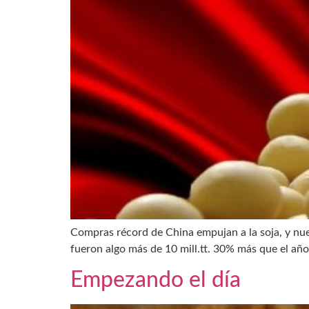
Compras récord de China empujan a la soja, y nue
fueron algo más de 10 mill.tt. 30% más que el añ
Empezando el día